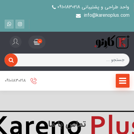
واحد طراحی و پشتیبانی 09101830218
info@karenoplus.com
0
09101830218
تماس با ما