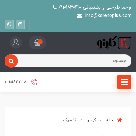
واحد طراحی و پشتیبانی 09101830218
info@karenoplus.com
0
09101830218
خانه
کوسن
کلاسیک