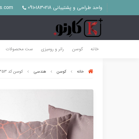
واحد طراحی و پشتیبانی 09101830218
us.com
خانه
کوسن
رانر و رومیزی
ست محصولات
خانه
کوسن
هندسی
کوسن کد K353