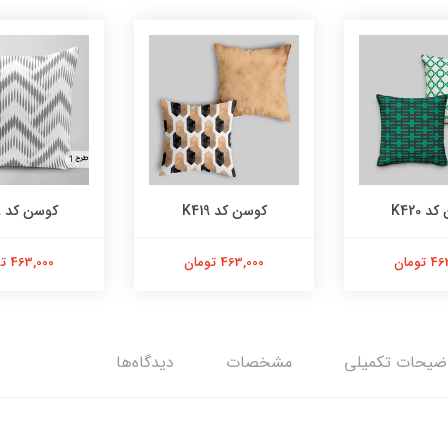
 K420
کوسن کد K419
کوسن کد K409
تومان
463,000 تومان
463,000 تومان
ضیحات تکمیلی
مشخصات
دیدگاه‌ها