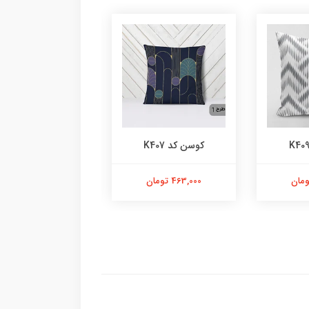
کوسن کد K407
کوسن کد K401
463,000 تومان
463,000 تومان