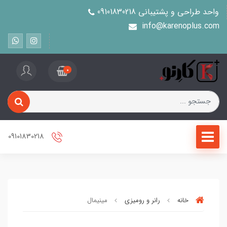
واحد طراحی و پشتیبانی 09101830218
info@karenoplus.com
0
09101830218
خانه
رانر و رومیزی
مینیمال