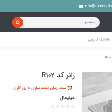
info@karenopl
بالشتک کادویی
رانر کد R102
مدت زمان آماده سازی 5 روز کاری
مینیمال