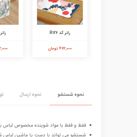
رانر کد R126
رانر ک
رانر کد R129
472,000 تومان
472,000 
472,000 تومان
نحوه شستشو
نحوه ارسال
تو
فقط و فقط با مواد شوینده مخصوص لباس به
شستشو می تواند با دست یا ماشین لباس ش