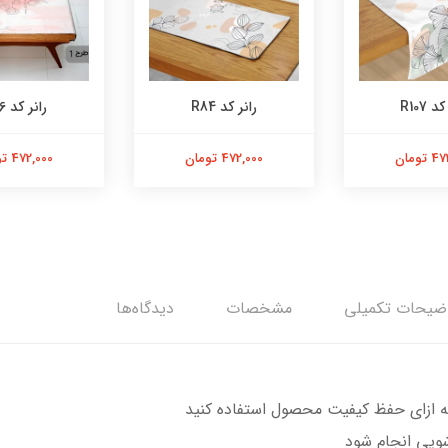
د R107
رانر کد R84
رانر کد R76
تومان
472,000 تومان
472,000 تومان
ضیحات تکمیلی
مشخصات
دیدگاه‌ها
 ازای حفظ کیفیت محصول استفاده کنید
ویی انجام شود