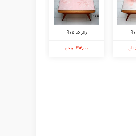
رانر کد R75
رانر کد R53
472,000 تومان
472,000 تومان