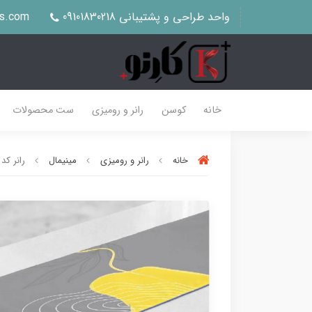
واحد طراحی و پشتیبانی 09101830218
us.com
خانه
کوسن
رانر و رومیزی
ست محصولات
خانه
رانر و رومیزی
مینیمال
رانر کد R102