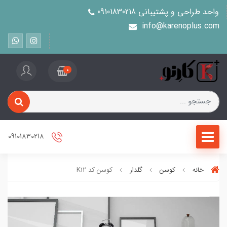
واحد طراحی و پشتیبانی 09101830218
info@karenoplus.com
0
09101830218
خانه
کوسن
گلدار
کوسن کد K12