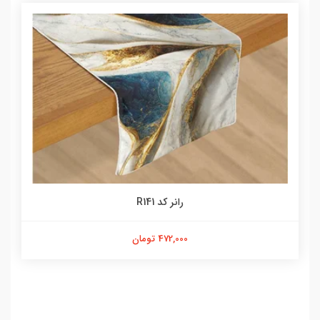
رانر کد R141
472,000 تومان