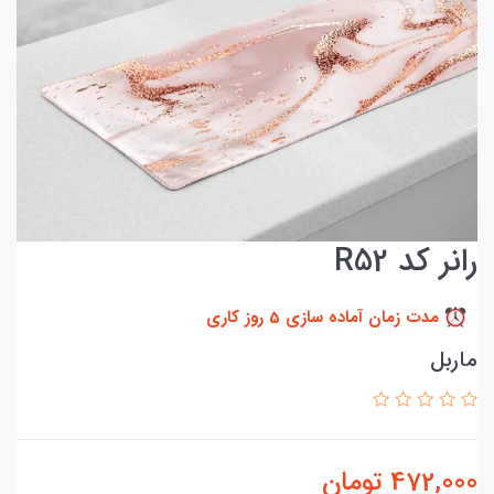
رانر کد R52
مدت زمان آماده سازی 5 روز کاری
ماربل
472,000
تومان