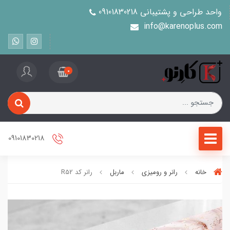
واحد طراحی و پشتیبانی 09101830218
info@karenoplus.com
0
09101830218
خانه
رانر و رومیزی
ماربل
رانر کد R52