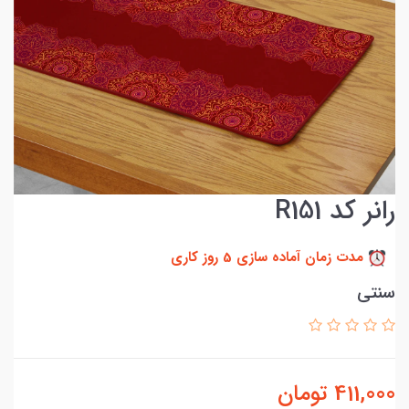
رانر کد R151
مدت زمان آماده سازی 5 روز کاری
سنتی
411,000
تومان