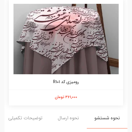
رومیزی کد R101
361,000 تومان
نحوه شستشو
نحوه ارسال
توضیحات تکمیلی