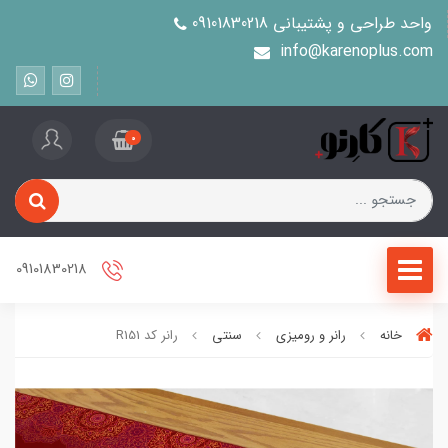
واحد طراحی و پشتیبانی 09101830218
info@karenoplus.com
0
09101830218
خانه
رانر و رومیزی
سنتی
رانر کد R151