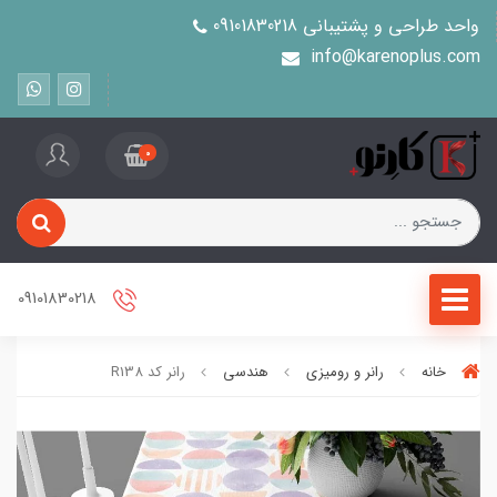
واحد طراحی و پشتیبانی 09101830218
info@karenoplus.com
0
09101830218
خانه
رانر و رومیزی
هندسی
رانر کد R138