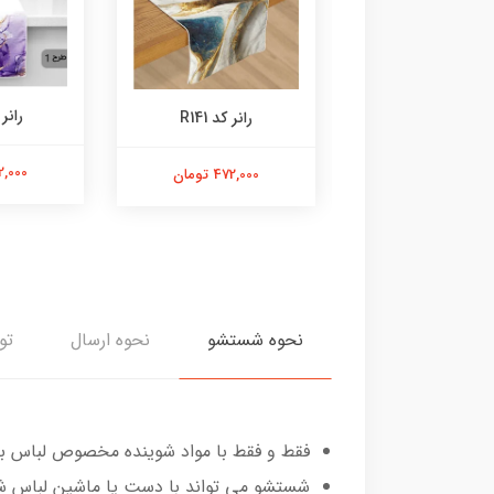
رانر کد R142
رانر کد
رانر کد R141
472,000 تومان
472,000 
472,000 تومان
نحوه شستشو
نحوه ارسال
تو
فقط و فقط با مواد شوینده مخصوص لباس به
شستشو می تواند با دست یا ماشین لباس ش