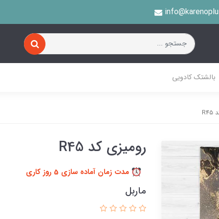
info@karenopl
بالشتک کادویی
R4
رومیزی کد R45
مدت زمان آماده سازی 5 روز کاری
ماربل