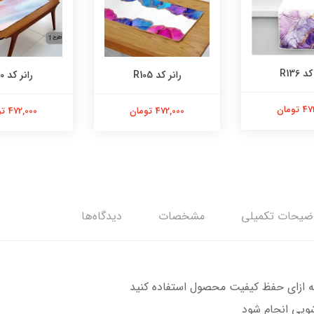
 R136
رانر کد R105
رانر کد R100
تومان
472,000 تومان
472,000 تومان
ضیحات تکمیلی
مشخصات
دیدگاه‌ها
 ازای حفظ کیفیت محصول استفاده کنید
ویی انجام شود