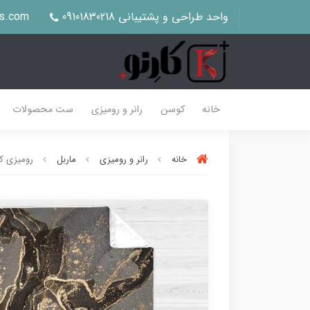
واحد طراحی و پشتیبانی 09101830218
us.com
خانه
کوسن
رانر و رومیزی
ست محصولات
خانه
رانر و رومیزی
ماربل
رومیزی کد 5