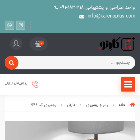
واحد طراحی و پشتیبانی 09101830218
info@karenoplus.com
0
09101830218
خانه
رانر و رومیزی
ماربل
رومیزی کد R49