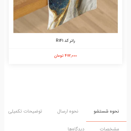
رانر کد R141
472,000 تومان
نحوه شستشو
نحوه ارسال
توضیحات تکمیلی
مشخصات
دیدگاه‌ها