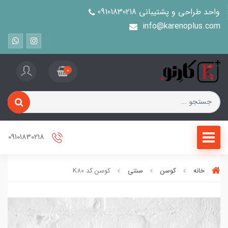
واحد طراحی و پشتیبانی 09101830218
info@karenoplus.com
0
09101830218
خانه
کوسن
سنتی
کوسن کد K80