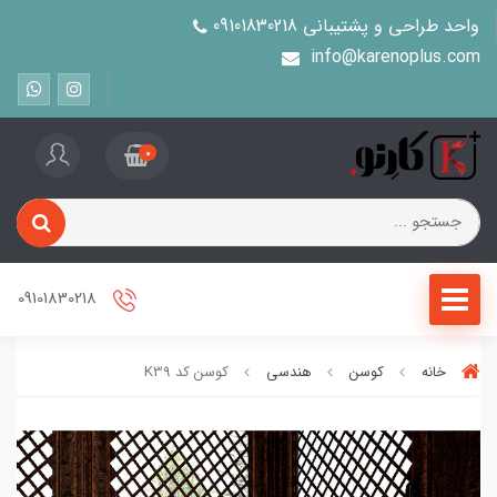
واحد طراحی و پشتیبانی 09101830218
info@karenoplus.com
0
09101830218
خانه
کوسن
هندسی
کوسن کد K39