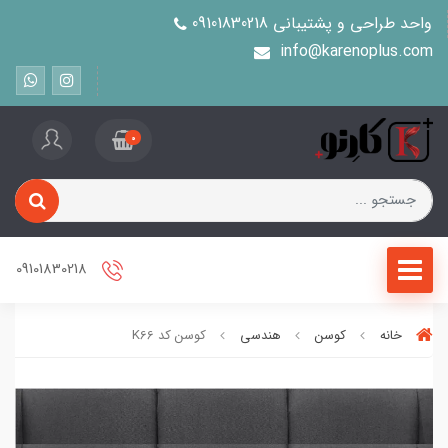
واحد طراحی و پشتیبانی 09101830218
info@karenoplus.com
0
09101830218
خانه
کوسن
هندسی
کوسن کد K66