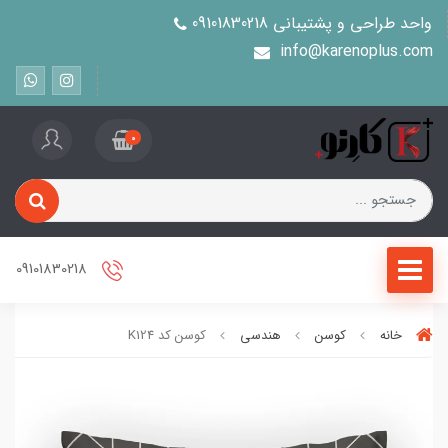
واحد طراحی و پشتیبانی 09101830218
info@karenoplus.com
0
09101830218
خانه
کوسن
هندسی
کوسن کد K124