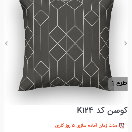
کوسن کد K124
مدت زمان آماده سازی 5 روز کاری