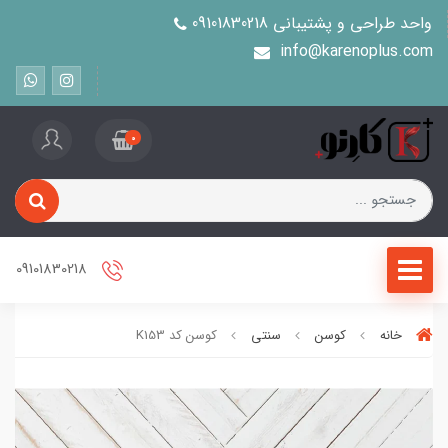
واحد طراحی و پشتیبانی 09101830218
info@karenoplus.com
0
09101830218
خانه
کوسن
سنتی
کوسن کد K153