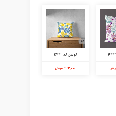
کوسن کد K442
کوسن کد K441
463,000 تومان
463,000 تومان