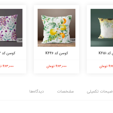
 K451
کوسن کد K446
کوسن کد K443
تومان
463,000 تومان
463,000 تومان
ضیحات تکمیلی
مشخصات
دیدگاه‌ها