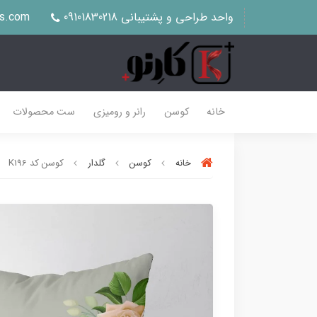
واحد طراحی و پشتیبانی 09101830218
us.com
خانه
کوسن
رانر و رومیزی
ست محصولات
خانه
کوسن
گلدار
کوسن کد K196