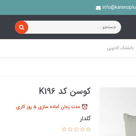
info@karenopl
بالشتک کادویی
کوسن کد K196
مدت زمان آماده سازی 5 روز کاری
گلدار