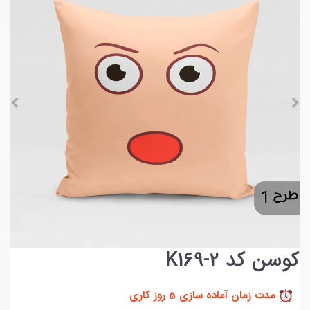
کوسن کد K169-2
مدت زمان آماده سازی 5 روز کاری