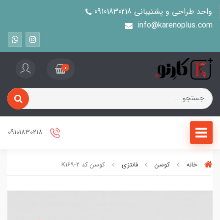
واحد طراحی و پشتیبانی 09101830218
info@karenoplus.com
0
09101830218
خانه
کوسن
فانتزی
کوسن کد K169-2