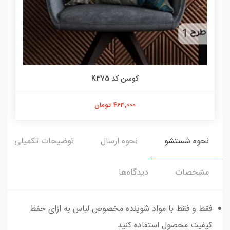
کوسن کد K375
463,000 تومان
نحوه شستشو
نحوه ارسال
توضیحات تکمیلی
مشخصات
دیدگاه‌ها
فقط و فقط با مواد شوینده مخصوص لباس به ازای حفظ
کیفیت محصول استفاده کنید