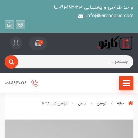
واحد طراحی و پشتیبانی 09101830218
info@karenoplus.com
0
09101830218
خانه
کوسن
ماربل
کوسن کد K380