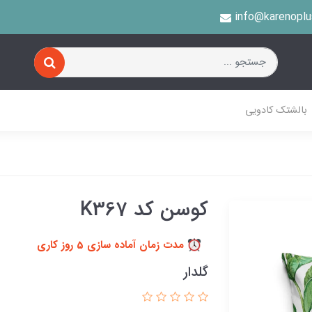
info@karenopl
بالشتک کادویی
کوسن کد K367
مدت زمان آماده سازی 5 روز کاری
گلدار