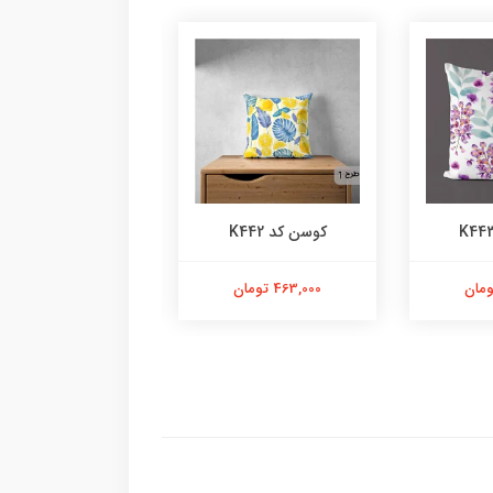
کوسن کد K442
کوسن کد K441
463,000 تومان
463,000 تومان