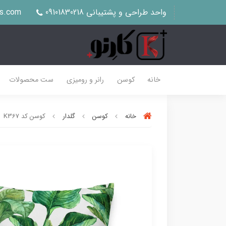
واحد طراحی و پشتیبانی 09101830218
us.com
خانه
کوسن
رانر و رومیزی
ست محصولات
خانه
کوسن
گلدار
کوسن کد K367