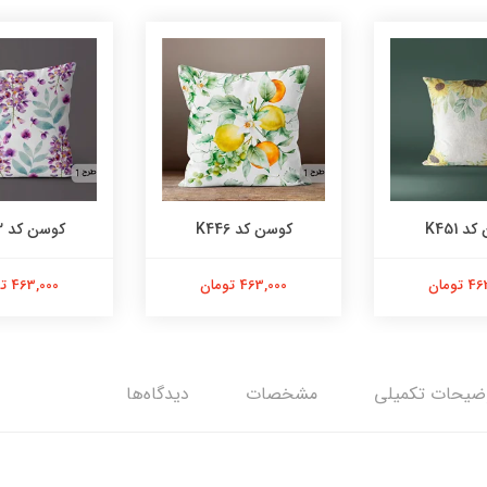
 K451
کوسن کد K446
کوسن کد K443
تومان
463,000 تومان
463,000 تومان
ضیحات تکمیلی
مشخصات
دیدگاه‌ها