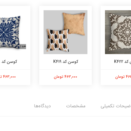
 K422
کوسن کد K419
کوسن کد K408
تومان
463,000 تومان
463,000 تومان
ضیحات تکمیلی
مشخصات
دیدگاه‌ها