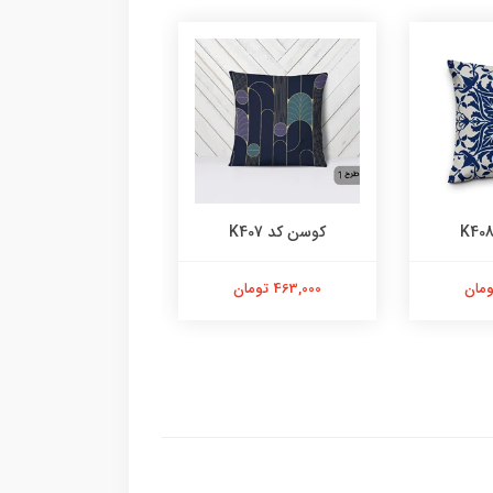
کوسن کد K407
کوسن کد K399
463,000 تومان
463,000 تومان