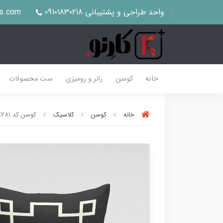
واحد طراحی و پشتیبانی 09101830218
us.com
خانه
کوسن
رانر و رومیزی
ست محصولات
خانه
کوسن
کلاسیک
کوسن کد K281