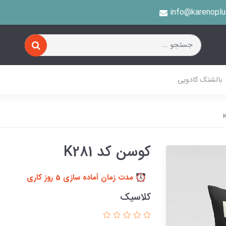
info@karenopl
بالشتک کادویی
کوسن کد K281
مدت زمان آماده سازی 5 روز کاری
کلاسیک