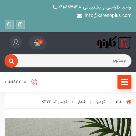
واحد طراحی و پشتیبانی 09101830218
info@karenoplus.com
0
09101830218
خانه
کوسن
گلدار
کوسن کد K323