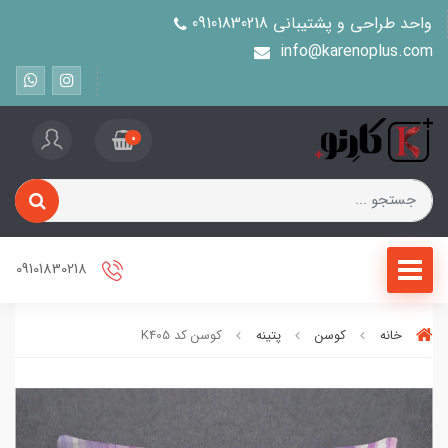
واحد طراحی و پشتیبانی 09101830218
info@karenoplus.com
0
09101830218
خانه
کوسن
پتینه
کوسن کد K405