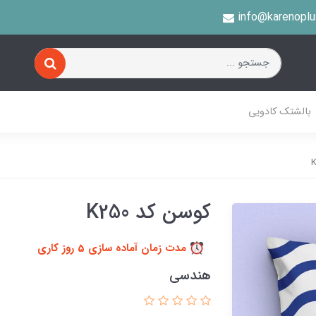
info@karenopl
بالشتک کادویی
کوسن کد K250
مدت زمان آماده سازی 5 روز کاری
هندسی