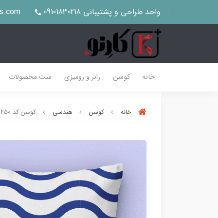
واحد طراحی و پشتیبانی 09101830218
us.com
خانه
کوسن
رانر و رومیزی
ست محصولات
خانه
کوسن
هندسی
کوسن کد K250