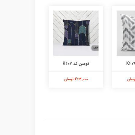
کوسن کد K407
کوسن کد K401
463,000 تومان
463,000 تومان