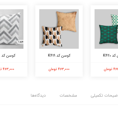
 K420
کوسن کد K419
کوسن کد K409
تومان
463,000 تومان
463,000 تومان
ضیحات تکمیلی
مشخصات
دیدگاه‌ها