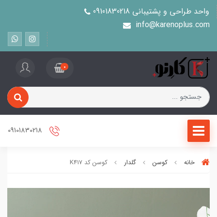
واحد طراحی و پشتیبانی 09101830218
info@karenoplus.com
0
09101830218
خانه
کوسن
گلدار
کوسن کد K417