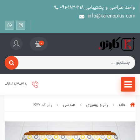
واحد طراحی و پشتیبانی 09101830218
info@karenoplus.com
0
09101830218
خانه
رانر و رومیزی
هندسی
رانر کد R77