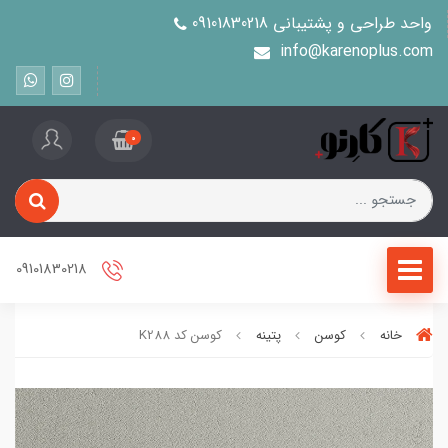
واحد طراحی و پشتیبانی 09101830218
info@karenoplus.com
0
09101830218
خانه
کوسن
پتینه
کوسن کد K288