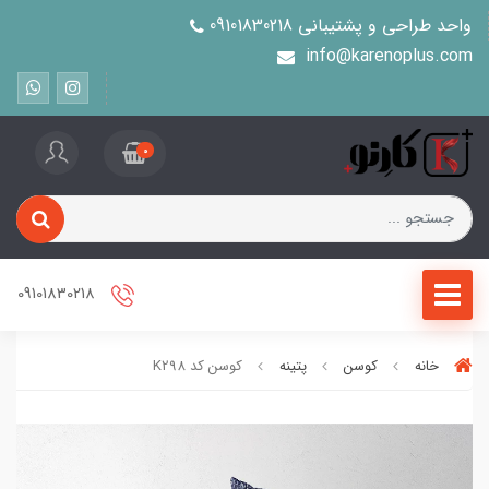
واحد طراحی و پشتیبانی 09101830218
info@karenoplus.com
0
09101830218
خانه
کوسن
پتینه
کوسن کد K298