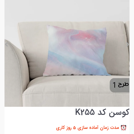
کوسن کد K255
مدت زمان آماده سازی 5 روز کاری