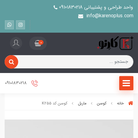
واحد طراحی و پشتیبانی 09101830218
info@karenoplus.com
0
09101830218
خانه
کوسن
ماربل
کوسن کد K255